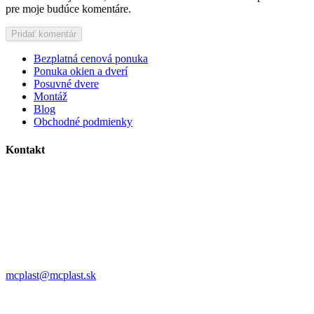
pre moje budúce komentáre.
Bezplatná cenová ponuka
Ponuka okien a dverí
Posuvné dvere
Montáž
Blog
Obchodné podmienky
Kontakt
MC plast, s.r.o.
Alojza Medňánského 10428/14A9
038 61 Martin
IČO: 36414751
IČ DPH: SK2021308795
0911 958 770
mcplast@mcplast.sk