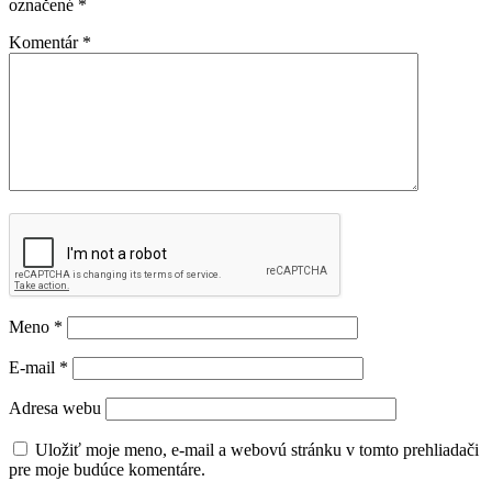
označené
*
Komentár
*
Meno
*
E-mail
*
Adresa webu
Uložiť moje meno, e-mail a webovú stránku v tomto prehliadači
pre moje budúce komentáre.