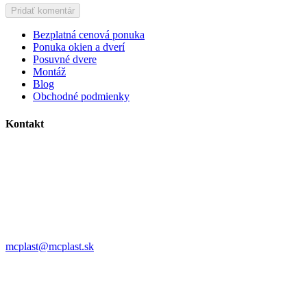
Bezplatná cenová ponuka
Ponuka okien a dverí
Posuvné dvere
Montáž
Blog
Obchodné podmienky
Kontakt
MC plast, s.r.o.
Alojza Medňánského 10428/14A9
038 61 Martin
IČO: 36414751
IČ DPH: SK2021308795
0911 958 770
mcplast@mcplast.sk