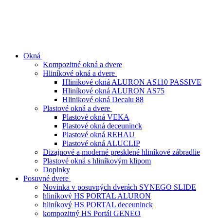
Preskočiť
Menu
Zavrieť
na
obsah
Okná
Kompozitné okná a dvere
Hliníkové okná a dvere
Hlinikové okná ALURON AS110 PASSIVE
Hliníkové okná ALURON AS75
Hlinikové okná Decalu 88
Plastové okná a dvere
Plastové okná VEKA
Plastové okná deceuninck
Plastové okná REHAU
Plastové okná ALUCLIP
Dizajnové a moderné presklené hliníkové zábradlie
Plastové okná s hliníkovým klipom
Doplnky
Posuvné dvere
Novinka v posuvných dverách SYNEGO SLIDE
hliníkový HS PORTAL ALURON
hliníkový HS PORTAL deceuninck
kompozitný HS Portál GENEO