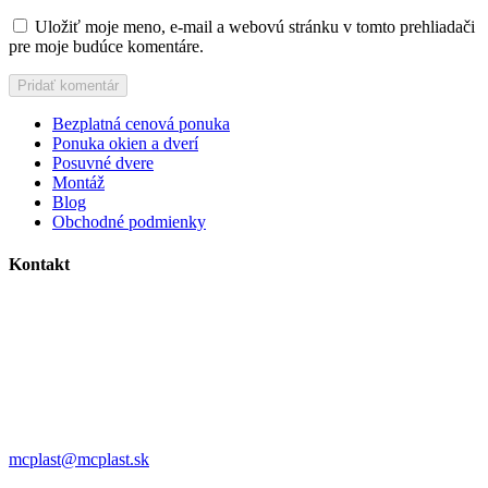
Uložiť moje meno, e-mail a webovú stránku v tomto prehliadači
pre moje budúce komentáre.
Bezplatná cenová ponuka
Ponuka okien a dverí
Posuvné dvere
Montáž
Blog
Obchodné podmienky
Kontakt
MC plast, s.r.o.
Alojza Medňánského 10428/14A9
038 61 Martin
IČO: 36414751
IČ DPH: SK2021308795
0911 958 770
mcplast@mcplast.sk