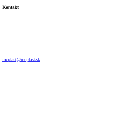
Kontakt
MC plast, s.r.o.
Alojza Medňánského 10428/14A9
038 61 Martin
IČO: 36414751
IČ DPH: SK2021308795
0911 958 770
mcplast@mcplast.sk