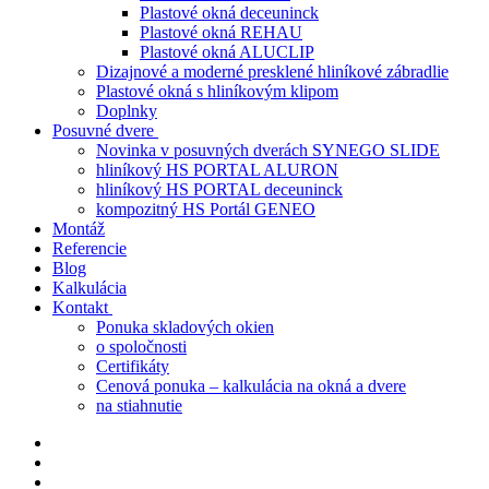
Plastové okná deceuninck
Plastové okná REHAU
Plastové okná ALUCLIP
Dizajnové a moderné presklené hliníkové zábradlie
Plastové okná s hliníkovým klipom
Doplnky
Posuvné dvere
Novinka v posuvných dverách SYNEGO SLIDE
hliníkový HS PORTAL ALURON
hliníkový HS PORTAL deceuninck
kompozitný HS Portál GENEO
Montáž
Referencie
Blog
Kalkulácia
Kontakt
Ponuka skladových okien
o spoločnosti
Certifikáty
Cenová ponuka – kalkulácia na okná a dvere
na stiahnutie