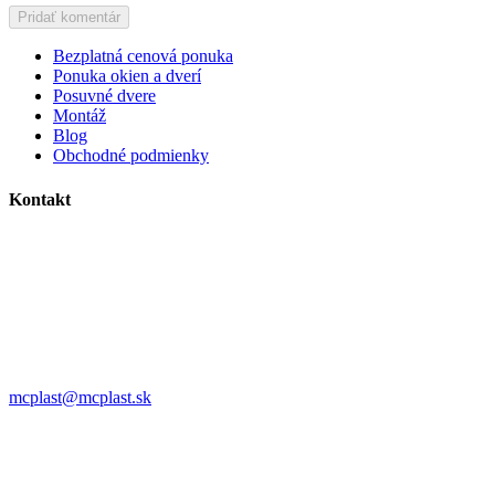
Bezplatná cenová ponuka
Ponuka okien a dverí
Posuvné dvere
Montáž
Blog
Obchodné podmienky
Kontakt
MC plast, s.r.o.
Alojza Medňánského 10428/14A9
038 61 Martin
IČO: 36414751
IČ DPH: SK2021308795
0911 958 770
mcplast@mcplast.sk