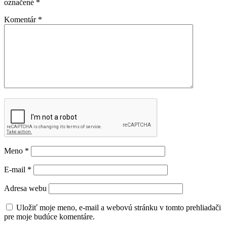
označené
*
Komentár
*
Meno
*
E-mail
*
Adresa webu
Uložiť moje meno, e-mail a webovú stránku v tomto prehliadači
pre moje budúce komentáre.