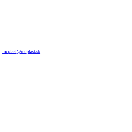
MC plast, s.r.o.
Alojza Medňánského 10428/14A9
038 61 Martin
IČO: 36414751
IČ DPH: SK2021308795
0911 958 770
mcplast@mcplast.sk