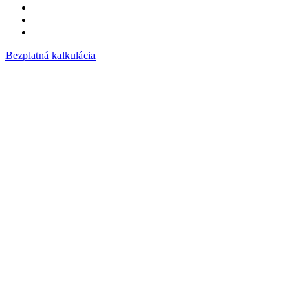
Cenová ponuka – kalkulácia na okná a dvere
na stiahnutie
Bezplatná kalkulácia