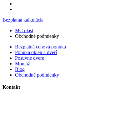
Bezplatná kalkulácia
MC plast
Obchodné podmienky
Bezplatná cenová ponuka
Ponuka okien a dverí
Posuvné dvere
Montáž
Blog
Obchodné podmienky
Kontakt
MC plast, s.r.o.
Alojza Medňánského 10428/14A9
038 61 Martin
IČO: 36414751
IČ DPH: SK2021308795
0911 958 770