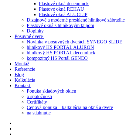
Plastové okná deceuninck
Plastové okná REHAU
Plastové okná ALUCLIP
Dizajnové a moderné presklené hliníkové zábradlie
Plastové okná s hliníkovým klipom
Doplnky
Posuvné dvere
Novinka v posuvných dverách SYNEGO SLIDE
hliníkový HS PORTAL ALURON
hliníkový HS PORTAL deceuninck
kompozitný HS Portál GENEO
Montáž
Referencie
Blog
Kalkulácia
Kontakt
Ponuka skladových okien
o spoločnosti
Certifikáty
Cenová ponuka – kalkulácia na okná a dvere
na stiahnutie