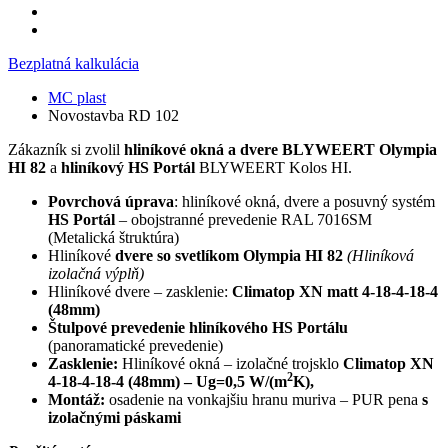
Bezplatná kalkulácia
MC plast
Novostavba RD 102
Zákazník si zvolil
hliníkové okná a dvere BLYWEERT Olympia
HI 82
a
hliníkový HS Portál
BLYWEERT Kolos HI.
Povrchová úprava
: hliníkové okná, dvere a posuvný systém
HS Portál
– obojstranné prevedenie RAL 7016SM
(Metalická štruktúra)
Hliníkové
dvere so svetlíkom Olympia HI 82
(Hliníková
izolačná výplň)
Hliníkové dvere – zasklenie:
Climatop XN matt 4-18-4-18-4
(48mm)
Štulpové prevedenie hliníkového HS Portálu
(panoramatické prevedenie)
Zasklenie:
Hliníkové okná – izolačné trojsklo
Climatop XN
2
4-18-4-18-4 (48mm) – Ug=0,5
W/(m
K)
,
Montáž:
osadenie na vonkajšiu hranu muriva – PUR pena
s
izolačnými páskami