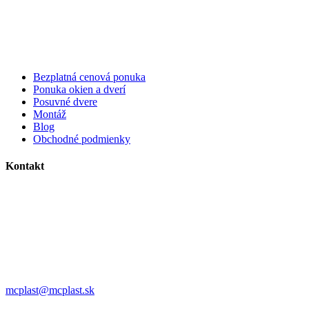
Bezplatná cenová ponuka
Ponuka okien a dverí
Posuvné dvere
Montáž
Blog
Obchodné podmienky
Kontakt
MC plast, s.r.o.
Alojza Medňánského 10428/14A9
038 61 Martin
IČO: 36414751
IČ DPH: SK2021308795
0911 958 770
mcplast@mcplast.sk