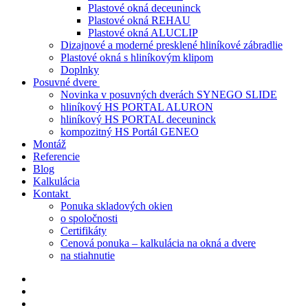
Plastové okná deceuninck
Plastové okná REHAU
Plastové okná ALUCLIP
Dizajnové a moderné presklené hliníkové zábradlie
Plastové okná s hliníkovým klipom
Doplnky
Posuvné dvere
Novinka v posuvných dverách SYNEGO SLIDE
hliníkový HS PORTAL ALURON
hliníkový HS PORTAL deceuninck
kompozitný HS Portál GENEO
Montáž
Referencie
Blog
Kalkulácia
Kontakt
Ponuka skladových okien
o spoločnosti
Certifikáty
Cenová ponuka – kalkulácia na okná a dvere
na stiahnutie