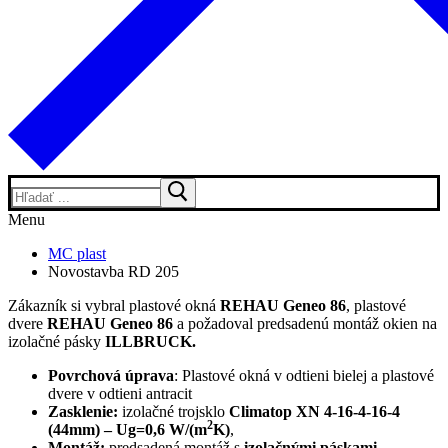
Hľadať:
Menu
MC plast
Novostavba RD 205
Zákazník si vybral plastové okná
REHAU Geneo 86
, plastové
dvere
REHAU Geneo 86
a požadoval predsadenú montáž okien na
izolačné pásky
ILLBRUCK.
Povrchová úprava
: Plastové okná v odtieni bielej a plastové
dvere v odtieni antracit
Zasklenie:
izolačné trojsklo
Climatop XN 4-16-4-16-4
2
(44mm) –
Ug=0,6
W/(m
K)
,
Montáž:
predsadená montáž s
izolačnými páskami