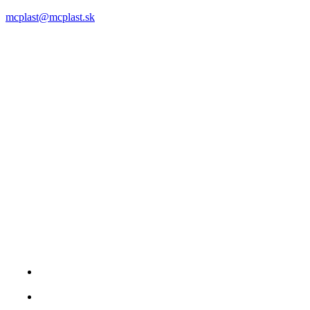
0911 958 770
mcplast@mcplast.sk