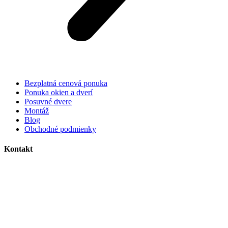
Bezplatná cenová ponuka
Ponuka okien a dverí
Posuvné dvere
Montáž
Blog
Obchodné podmienky
Kontakt
MC plast, s.r.o.
Alojza Medňánského 10428/14A9
038 61 Martin
IČO: 36414751
IČ DPH: SK2021308795