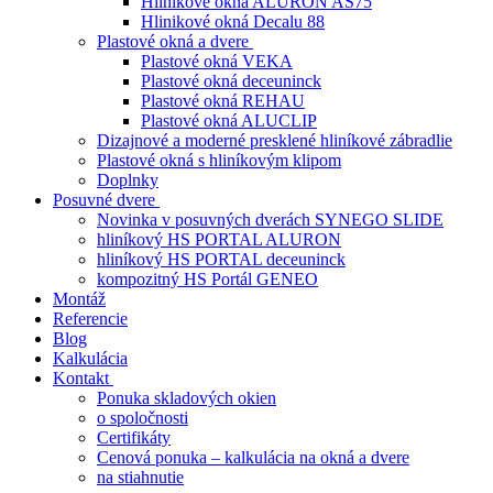
Hliníkové okná ALURON AS75
Hlinikové okná Decalu 88
Plastové okná a dvere
Plastové okná VEKA
Plastové okná deceuninck
Plastové okná REHAU
Plastové okná ALUCLIP
Dizajnové a moderné presklené hliníkové zábradlie
Plastové okná s hliníkovým klipom
Doplnky
Posuvné dvere
Novinka v posuvných dverách SYNEGO SLIDE
hliníkový HS PORTAL ALURON
hliníkový HS PORTAL deceuninck
kompozitný HS Portál GENEO
Montáž
Referencie
Blog
Kalkulácia
Kontakt
Ponuka skladových okien
o spoločnosti
Certifikáty
Cenová ponuka – kalkulácia na okná a dvere
na stiahnutie