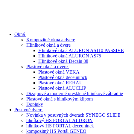
Preskočiť
Menu
Zavrieť
na
obsah
Okná
Kompozitné okná a dvere
Hliníkové okná a dvere
Hlinikové okná ALURON AS110 PASSIVE
Hliníkové okná ALURON AS75
Hlinikové okná Decalu 88
Plastové okná a dvere
Plastové okná VEKA
Plastové okná deceuninck
Plastové okná REHAU
Plastové okná ALUCLIP
Dizajnové a moderné presklené hliníkové zábradlie
Plastové okná s hliníkovým klipom
Doplnky
Posuvné dvere
Novinka v posuvných dverách SYNEGO SLIDE
hliníkový HS PORTAL ALURON
hliníkový HS PORTAL deceuninck
kompozitný HS Portál GENEO