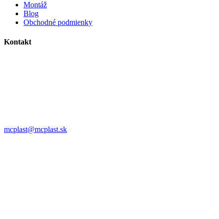
Montáž
Blog
Obchodné podmienky
Kontakt
MC plast, s.r.o.
Alojza Medňánského 10428/14A9
038 61 Martin
IČO: 36414751
IČ DPH: SK2021308795
0911 958 770
mcplast@mcplast.sk