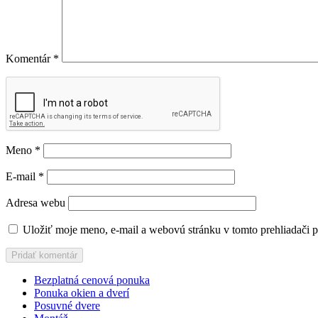
Komentár
*
Meno
*
E-mail
*
Adresa webu
Uložiť moje meno, e-mail a webovú stránku v tomto prehliadači 
Bezplatná cenová ponuka
Ponuka okien a dverí
Posuvné dvere