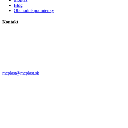
Montáž
Blog
Obchodné podmienky
Kontakt
MC plast, s.r.o.
Alojza Medňánského 10428/14A9
038 61 Martin
IČO: 36414751
IČ DPH: SK2021308795
0911 958 770
mcplast@mcplast.sk