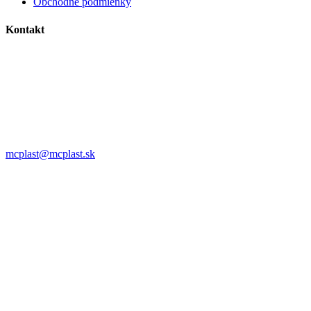
Obchodné podmienky
Kontakt
MC plast, s.r.o.
Alojza Medňánského 10428/14A9
038 61 Martin
IČO: 36414751
IČ DPH: SK2021308795
0911 958 770
mcplast@mcplast.sk