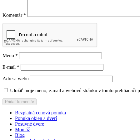
Komentár
*
Meno
*
E-mail
*
Adresa webu
Uložiť moje meno, e-mail a webovú stránku v tomto prehliadači 
Bezplatná cenová ponuka
Ponuka okien a dverí
Posuvné dvere
Montáž
Blog