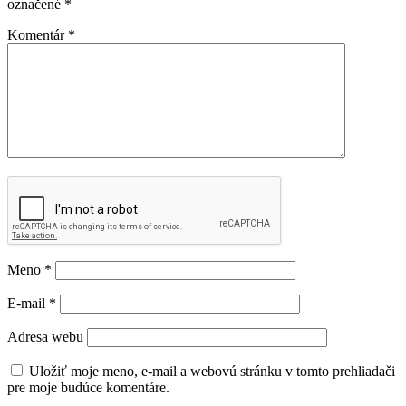
označené
*
Komentár
*
Meno
*
E-mail
*
Adresa webu
Uložiť moje meno, e-mail a webovú stránku v tomto prehliadači
pre moje budúce komentáre.