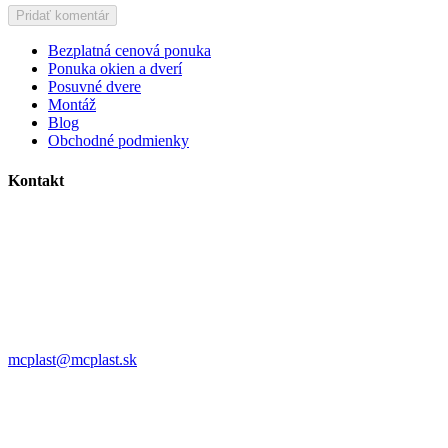
Bezplatná cenová ponuka
Ponuka okien a dverí
Posuvné dvere
Montáž
Blog
Obchodné podmienky
Kontakt
MC plast, s.r.o.
Alojza Medňánského 10428/14A9
038 61 Martin
IČO: 36414751
IČ DPH: SK2021308795
0911 958 770
mcplast@mcplast.sk