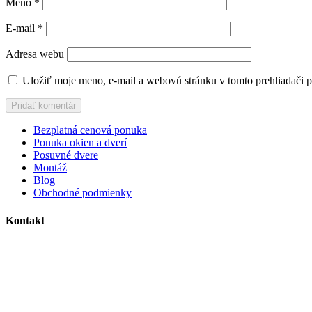
Meno
*
E-mail
*
Adresa webu
Uložiť moje meno, e-mail a webovú stránku v tomto prehliadači 
Bezplatná cenová ponuka
Ponuka okien a dverí
Posuvné dvere
Montáž
Blog
Obchodné podmienky
Kontakt
MC plast, s.r.o.
Alojza Medňánského 10428/14A9
038 61 Martin
IČO: 36414751
IČ DPH: SK2021308795