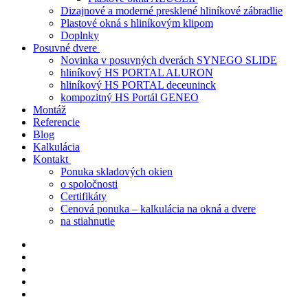
Dizajnové a moderné presklené hliníkové zábradlie
Plastové okná s hliníkovým klipom
Doplnky
Posuvné dvere
Novinka v posuvných dverách SYNEGO SLIDE
hliníkový HS PORTAL ALURON
hliníkový HS PORTAL deceuninck
kompozitný HS Portál GENEO
Montáž
Referencie
Blog
Kalkulácia
Kontakt
Ponuka skladových okien
o spoločnosti
Certifikáty
Cenová ponuka – kalkulácia na okná a dvere
na stiahnutie