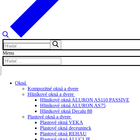
Hľadať:
Menu
Hľadať:
Okná
Kompozitné okná a dvere
Hliníkové okná a dvere
Hlinikové okná ALURON AS110 PASSIVE
Hliníkové okná ALURON AS75
Hlinikové okná Decalu 88
Plastové okná a dvere
Plastové okná VEKA
Plastové okná deceuninck
Plastové okná REHAU
Plastové okná ALUCLIP