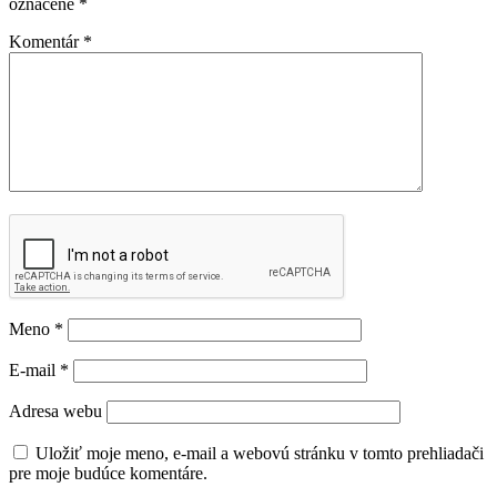
označené
*
Komentár
*
Meno
*
E-mail
*
Adresa webu
Uložiť moje meno, e-mail a webovú stránku v tomto prehliadači
pre moje budúce komentáre.