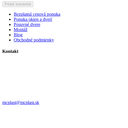
Bezplatná cenová ponuka
Ponuka okien a dverí
Posuvné dvere
Montáž
Blog
Obchodné podmienky
Kontakt
MC plast, s.r.o.
Alojza Medňánského 10428/14A9
038 61 Martin
IČO: 36414751
IČ DPH: SK2021308795
0911 958 770
mcplast@mcplast.sk