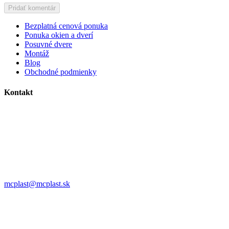
Bezplatná cenová ponuka
Ponuka okien a dverí
Posuvné dvere
Montáž
Blog
Obchodné podmienky
Kontakt
MC plast, s.r.o.
Alojza Medňánského 10428/14A9
038 61 Martin
IČO: 36414751
IČ DPH: SK2021308795
0911 958 770
mcplast@mcplast.sk