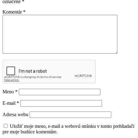
označené
*
Komentár
*
Meno
*
E-mail
*
Adresa webu
Uložiť moje meno, e-mail a webovú stránku v tomto prehliadači
pre moje budúce komentáre.