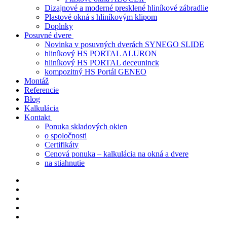
Dizajnové a moderné presklené hliníkové zábradlie
Plastové okná s hliníkovým klipom
Doplnky
Posuvné dvere
Novinka v posuvných dverách SYNEGO SLIDE
hliníkový HS PORTAL ALURON
hliníkový HS PORTAL deceuninck
kompozitný HS Portál GENEO
Montáž
Referencie
Blog
Kalkulácia
Kontakt
Ponuka skladových okien
o spoločnosti
Certifikáty
Cenová ponuka – kalkulácia na okná a dvere
na stiahnutie