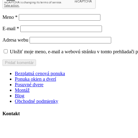
Meno
*
E-mail
*
Adresa webu
Uložiť moje meno, e-mail a webovú stránku v tomto prehliadači 
Bezplatná cenová ponuka
Ponuka okien a dverí
Posuvné dvere
Montáž
Blog
Obchodné podmienky
Kontakt
MC plast, s.r.o.
Alojza Medňánského 10428/14A9
038 61 Martin