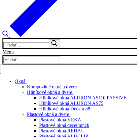
Hľadať:
Menu
Hľadať:
Okná
Kompozitné okná a dvere
Hliníkové okná a dvere
Hlinikové okná ALURON AS110 PASSIVE
Hliníkové okná ALURON AS75
Hlinikové okná Decalu 88
Plastové okná a dvere
Plastové okná VEKA
Plastové okná deceuninck
Plastové okná REHAU
Plastové okná ALUCLIP