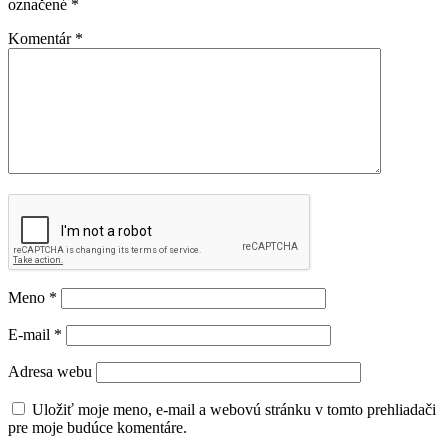
označené
*
Komentár
*
Meno
*
E-mail
*
Adresa webu
Uložiť moje meno, e-mail a webovú stránku v tomto prehliadači
pre moje budúce komentáre.