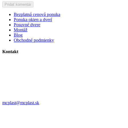
Bezplatná cenová ponuka
Ponuka okien a dverí
Posuvné dvere
Montáž
Blog
Obchodné podmienky
Kontakt
MC plast, s.r.o.
Alojza Medňánského 10428/14A9
038 61 Martin
IČO: 36414751
IČ DPH: SK2021308795
0911 958 770
mcplast@mcplast.sk