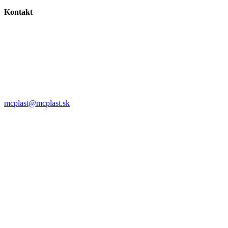
Kontakt
MC plast, s.r.o.
Alojza Medňánského 10428/14A9
038 61 Martin
IČO: 36414751
IČ DPH: SK2021308795
0911 958 770
mcplast@mcplast.sk