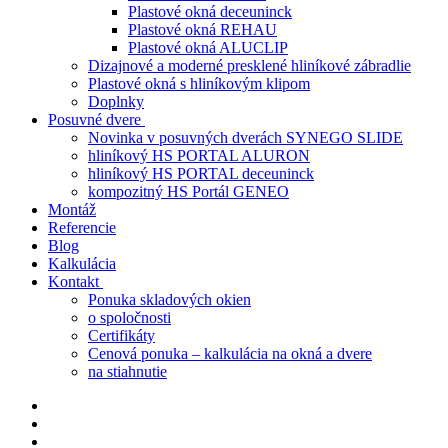
Plastové okná deceuninck
Plastové okná REHAU
Plastové okná ALUCLIP
Dizajnové a moderné presklené hliníkové zábradlie
Plastové okná s hliníkovým klipom
Doplnky
Posuvné dvere
Novinka v posuvných dverách SYNEGO SLIDE
hliníkový HS PORTAL ALURON
hliníkový HS PORTAL deceuninck
kompozitný HS Portál GENEO
Montáž
Referencie
Blog
Kalkulácia
Kontakt
Ponuka skladových okien
o spoločnosti
Certifikáty
Cenová ponuka – kalkulácia na okná a dvere
na stiahnutie