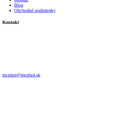
Blog
Obchodné podmienky
Kontakt
MC plast, s.r.o.
Alojza Medňánského 10428/14A9
038 61 Martin
IČO: 36414751
IČ DPH: SK2021308795
0911 958 770
mcplast@mcplast.sk