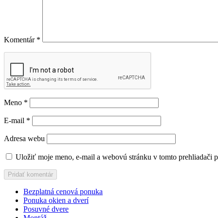
Komentár
*
Meno
*
E-mail
*
Adresa webu
Uložiť moje meno, e-mail a webovú stránku v tomto prehliadači 
Bezplatná cenová ponuka
Ponuka okien a dverí
Posuvné dvere
Montáž