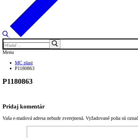
Hľadať:
Menu
MC plast
P1180863
P1180863
Pridaj komentár
Vaša e-mailová adresa nebude zverejnená.
Vyžadované polia sú ozna