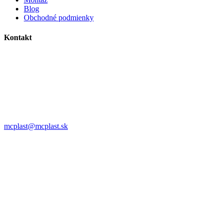
Blog
Obchodné podmienky
Kontakt
MC plast, s.r.o.
Alojza Medňánského 10428/14A9
038 61 Martin
IČO: 36414751
IČ DPH: SK2021308795
0911 958 770
mcplast@mcplast.sk