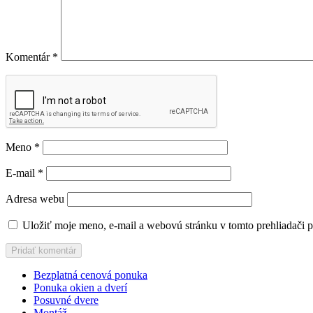
Komentár
*
Meno
*
E-mail
*
Adresa webu
Uložiť moje meno, e-mail a webovú stránku v tomto prehliadači 
Bezplatná cenová ponuka
Ponuka okien a dverí
Posuvné dvere
Montáž