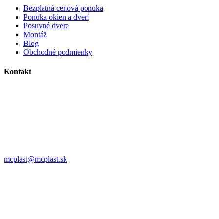
Bezplatná cenová ponuka
Ponuka okien a dverí
Posuvné dvere
Montáž
Blog
Obchodné podmienky
Kontakt
MC plast, s.r.o.
Alojza Medňánského 10428/14A9
038 61 Martin
IČO: 36414751
IČ DPH: SK2021308795
0911 958 770
mcplast@mcplast.sk