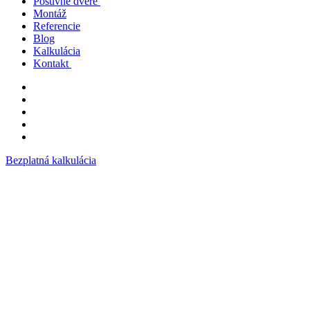
Posuvné dvere
Kompozitné okná a dvere
Montáž
Hliníkové okná a dvere
Novinka v posuvných dverách SYNEGO SLIDE
Referencie
Plastové okná a dvere
hliníkový HS PORTAL ALURON
Hlinikové okná ALURON AS110 PASSIVE
Blog
Dizajnové a moderné presklené hliníkové zábradlie
hliníkový HS PORTAL deceuninck
Hliníkové okná ALURON AS75
Plastové okná VEKA
Kalkulácia
Plastové okná s hliníkovým klipom
kompozitný HS Portál GENEO
Hlinikové okná Decalu 88
Plastové okná deceuninck
Kontakt
Doplnky
Plastové okná REHAU
Ponuka skladových okien
Plastové okná ALUCLIP
o spoločnosti
Certifikáty
Cenová ponuka – kalkulácia na okná a dvere
na stiahnutie
Bezplatná kalkulácia