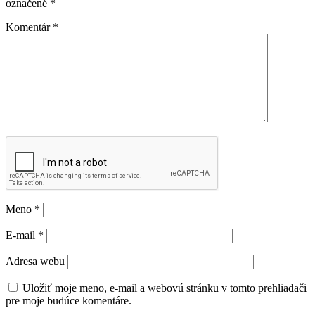
označené
*
Komentár
*
Meno
*
E-mail
*
Adresa webu
Uložiť moje meno, e-mail a webovú stránku v tomto prehliadači
pre moje budúce komentáre.