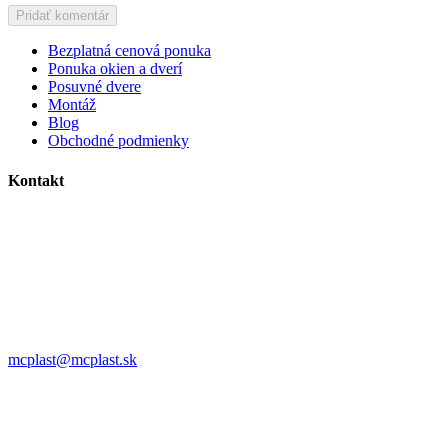
Bezplatná cenová ponuka
Ponuka okien a dverí
Posuvné dvere
Montáž
Blog
Obchodné podmienky
Kontakt
MC plast, s.r.o.
Alojza Medňánského 10428/14A9
038 61 Martin
IČO: 36414751
IČ DPH: SK2021308795
0911 958 770
mcplast@mcplast.sk